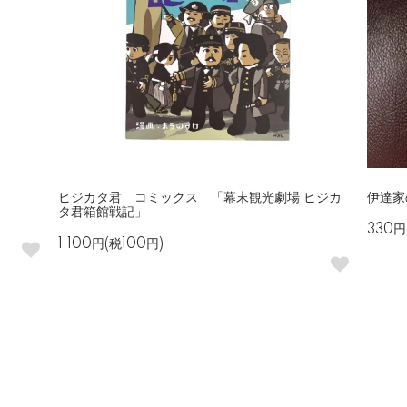
」
ヒジカタ君 コミックス 「幕末観光劇場 ヒジカ
伊達家
タ君箱館戦記」
330円
1,100円(税100円)