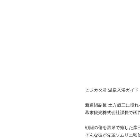
ヒジカタ君 温泉入浴ガイド
新選組副長 土方歳三に憧
幕末観光株式会社課長で函
戦闘の傷を温泉で癒した歳
そんな彼が先輩ソムリエ監