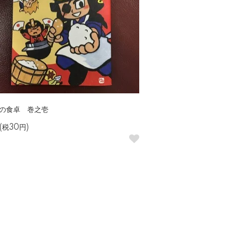
の食卓 巻之壱
(税30円)