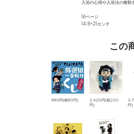
入浴の心得や入浴法の種類
16ページ
14.8×21センチ
この
880円(税80円)
2,420円(税220
2,
円)
円)