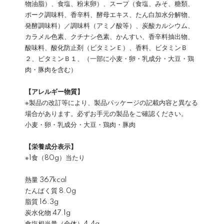
物油脂）、食塩、粉末卵）、スープ（食塩、みそ、糖類、
ポーク調味料、香辛料、酵母エキス、たん白加水分解物、
発酵調味料）／調味料（アミノ酸等）、炭酸カルシウム、
カラメル色素、クチナシ色素、かんすい、香辛料抽出物、
酸味料、酸化防止剤（ビタミンＥ）、香料、ビタミンＢ
２、ビタミンＢ１、（一部に小麦・卵・乳成分・大豆・鶏
肉・豚肉を含む）
【アレルギー物質】
※製品の改訂等により、製品パッケージの記載内容と異なる
場合があります。必ずお手元の製品をご確認ください。
小麦・卵・乳成分・大豆・鶏肉・豚肉
【栄養成分表示】
※1食（80g）当たり
熱量 367kcal
たんぱく質 8.0g
脂質 16.3g
炭水化物 47.1g