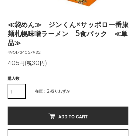
≪袋めん≫ ジンくん×サッポロ一番旅
麺札幌味噌ラーメン 5食パック ≪単
品≫
4901734057932
405円(税30円)
購入数
在庫：2 残りわずか
ADD TO CART