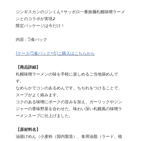
ジンギスカンのジンくん×サッポロ一番旅麺札幌味噌ラーメ
ンとのコラボが実現♪
限定パッケージは今だけ！
内容：5食パック
1ケース(5食パック×6)ご購入はこちらから
【商品詳細】
札幌味噌ラーメンの味を手軽に楽しめるご当地袋めんで
す。
なめらかでコシのあるめんです。ちぢれをつけることで、
スープがよく絡みます。
コクのある味噌にポークの旨みを加え、ガーリックやジン
ジャーの香味野菜を合わせた、味わい深い札幌風の味噌ラ
ーメンスープに仕上げました。
【原材料名】
油揚げめん（小麦粉（国内製造）、食用油脂（ラード、植