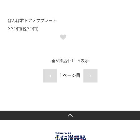
ばんば君ドアノブプレート
330円(税30円)
全
9
商品中
1 - 9
表示
1
ページ目